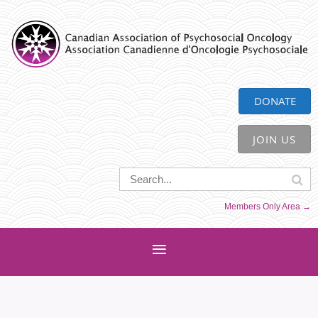
CAPO
DONATE
JOIN US
Members Only Area →